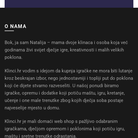
O NAMA
Bok, ja sam Natalija – mama dvoje klinaca i osoba koja već
godinama živi svijet dječje igre, kreativnosti i malih velikih
poklona.
Klinci.hr vodim s idejom da kupnja igračke ne mora biti lutanje
kroz beskrajan izbor, nego jednostavniji i topliji put do poklona
koji će dijete stvarno razveseliti. U našoj ponudi biramo
igračke, opremu i dodatke koji potiču maštu, igru, kretanje,
učenje i one male trenutke zbog kojih dječja soba postaje
najveselije mjesto u domu.
Klinci.hr je mali domaći web shop s pažljivo odabranim
igračkama, dječjom opremom i poklonima koji potiču igru,
maštu i sretne trenutke odrastanja.