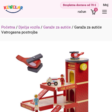
Moj
0
račun
Početna
/
Dječja vozila
/
Garaže za autiće
/
Garaža za autiće
Vatrogasna postrojba