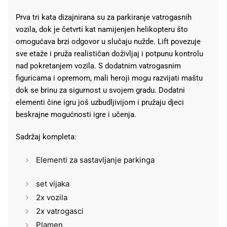
Prva tri kata dizajnirana su za parkiranje vatrogasnih
vozila, dok je četvrti kat namijenjen helikopteru što
omogućava brzi odgovor u slučaju nužde. Lift povezuje
sve etaže i pruža realističan doživljaj i potpunu kontrolu
nad pokretanjem vozila. S dodatnim vatrogasnim
figuricama i opremom, mali heroji mogu razvijati maštu
dok se brinu za sigurnost u svojem gradu. Dodatni
elementi čine igru još uzbudljivijom i pružaju djeci
beskrajne mogućnosti igre i učenja.
Sadržaj kompleta:
Elementi za sastavljanje parkinga
set vijaka
2x vozila
2x vatrogasci
Plamen