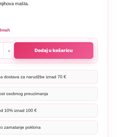
 njihova mašta.
dmah
Dodaj u košaricu
na dostava za narudžbe iznad 70 €
st osobnog preuzimanja
od 10% iznad 100 €
no zamatanje poklona