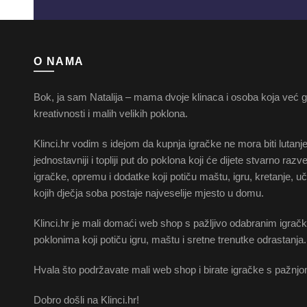
O NAMA
Bok, ja sam Natalija – mama dvoje klinaca i osoba koja već go
kreativnosti i malih velikih poklona.
Klinci.hr vodim s idejom da kupnja igračke ne mora biti lutanj
jednostavniji i topliji put do poklona koji će dijete stvarno raz
igračke, opremu i dodatke koji potiču maštu, igru, kretanje, u
kojih dječja soba postaje najveselije mjesto u domu.
Klinci.hr je mali domaći web shop s pažljivo odabranim igra
poklonima koji potiču igru, maštu i sretne trenutke odrastanja.
Hvala što podržavate mali web shop i birate igračke s pažnjo
Dobro došli na Klinci.hr!