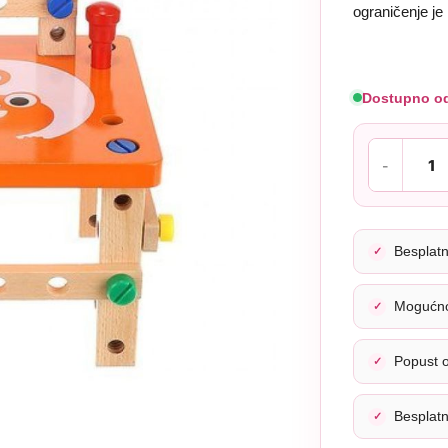
ograničenje je
Dostupno o
Besplat
Mogućno
Popust 
Besplat