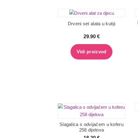
Drveni set alata u kutiji
29.90
€
Vidi proizvod
Slagalica s odvijačem u koferu
258 dijelova
18.20
€