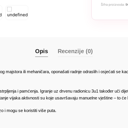
Šifra proizvoda:
9
Opis
Recenzije (0)
 majstora ili mehaničara, oponašati radnje odraslih i osjećati se kao
trpljenja i pamćenja. Igranje uz drvenu radionicu 3u1 također uči dije
nje vijaka aktivnosti su koje usavršavaju manuelne vještine – to će bi
i mogu se koristiti više puta.