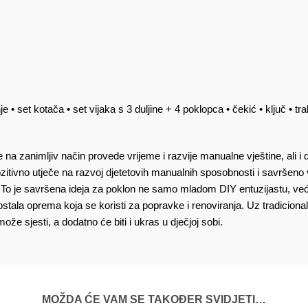
 set kotača • set vijaka s 3 duljine + 4 poklopca • čekić • ključ • tr
te na zanimljiv način provede vrijeme i razvije manualne vještine, ali
tivno utječe na razvoj djetetovih manualnih sposobnosti i savršeno v
 To je savršena ideja za poklon ne samo mladom DIY entuzijastu, već i 
 i ostala oprema koja se koristi za popravke i renoviranja. Uz tradicio
ože sjesti, a dodatno će biti i ukras u dječjoj sobi.
MOŽDA ĆE VAM SE TAKOĐER SVIDJETI…