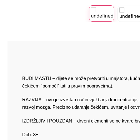
BUDI MAŠTU – dijete se može pretvoriti u majstora, kućnog
čekićem “pomoći” tati u pravim popravcima).
RAZVIJA – ovo je izvrstan način vježbanja koncentracije, s
razvoj mozga. Precizno udaranje čekićem, uvrtanje i odvrta
IZDRŽLJIV I POUZDAN – drveni elementi se ne kvare brzo 
Dob: 3+