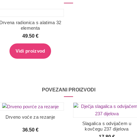
Drvena radionica s alatima 32
elementa
49.50
€
Vidi proizvod
POVEZANI PROIZVODI
Drveno voće za rezanje
Slagalica s odvijačem u
kovčegu 237 dijelova
36.50
€
17.80
€