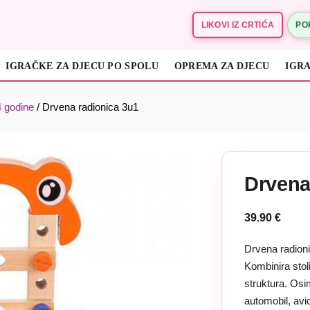
LIKOVI IZ CRTIĆA
PO
IGRAČKE ZA DJECU PO SPOLU
OPREMA ZA DJECU
IGRA
DRVENE IGRAČKE ZA DJECU
EDUKATIVNE IGRAČKE
4 godine
/
Drvena radionica 3u1
Drvena
39.90
€
Drvena radioni
Kombinira stol
struktura. Osi
automobil, avi