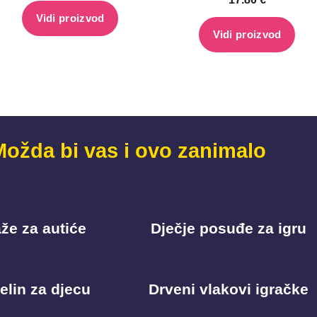
Vidi proizvod
Vidi proizvod
Možda bi vas i ovo zanimalo
že za autiće
Dječje posuđe za igru
elin za djecu
Drveni vlakovi igračke