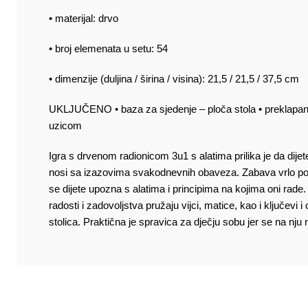
• materijal: drvo
• broj elemenata u setu: 54
• dimenzije (duljina / širina / visina): 21,5 / 21,5 / 37,5 cm
UKLJUČENO • baza za sjedenje – ploča stola • preklapanje •
uzicom
Igra s drvenom radionicom 3u1 s alatima prilika je da dije
nosi sa izazovima svakodnevnih obaveza. Zabava vrlo pozi
se dijete upozna s alatima i principima na kojima oni rade.
radosti i zadovoljstva pružaju vijci, matice, kao i ključevi
stolica. Praktična je spravica za dječju sobu jer se na nju m