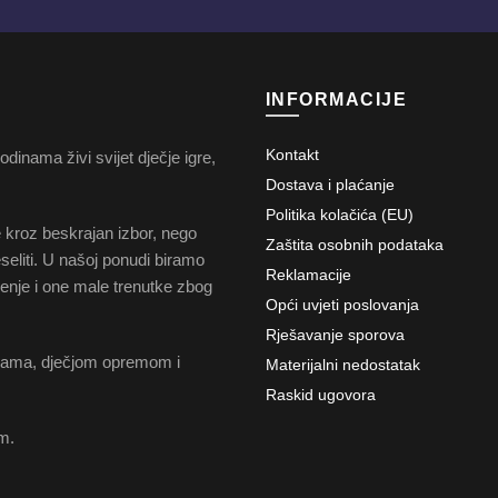
INFORMACIJE
Kontakt
dinama živi svijet dječje igre,
Dostava i plaćanje
Politika kolačića (EU)
e kroz beskrajan izbor, nego
Zaštita osobnih podataka
veseliti. U našoj ponudi biramo
Reklamacije
čenje i one male trenutke zbog
Opći uvjeti poslovanja
Rješavanje sporova
čkama, dječjom opremom i
Materijalni nedostatak
Raskid ugovora
m.