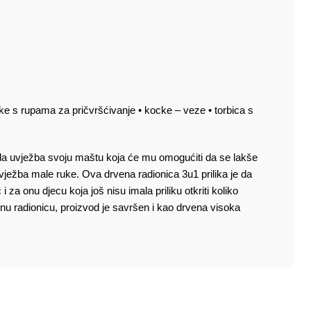
ake s rupama za pričvršćivanje • kocke – veze • torbica s
 i da uvježba svoju maštu koja će mu omogućiti da se lakše
ježba male ruke. Ova drvena radionica 3u1 prilika je da
za onu djecu koja još nisu imala priliku otkriti koliko
nalnu radionicu, proizvod je savršen i kao drvena visoka