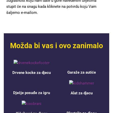
Suglasnost koju nam date u gore navedenim uvjetima
stupit će na snagu kada kliknete na potvrdu koju Vam
šaljemo e-mailom.
Možda bi vas i ovo zanimalo
Garaže za autiće
Drvene kocke za djecu
Dječje posuđe za igru
Alat za djecu