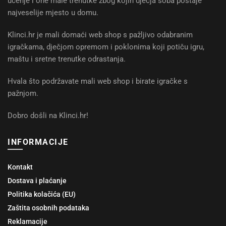
učenje i one male trenutke zbog kojih dječja soba postaje
najveselije mjesto u domu.
Klinci.hr je mali domaći web shop s pažljivo odabranim
igračkama, dječjom opremom i poklonima koji potiču igru,
maštu i sretne trenutke odrastanja.
Hvala što podržavate mali web shop i birate igračke s
pažnjom.
Dobro došli na Klinci.hr!
INFORMACIJE
Kontakt
Dostava i plaćanje
Politika kolačića (EU)
Zaštita osobnih podataka
Reklamacije