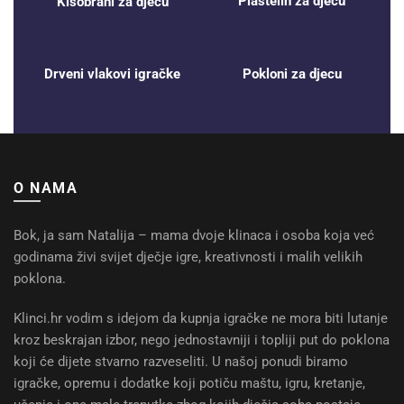
Plastelin za djecu
Kišobrani za djecu
Drveni vlakovi igračke
Pokloni za djecu
O NAMA
Bok, ja sam Natalija – mama dvoje klinaca i osoba koja već
godinama živi svijet dječje igre, kreativnosti i malih velikih
poklona.
Klinci.hr vodim s idejom da kupnja igračke ne mora biti lutanje
kroz beskrajan izbor, nego jednostavniji i topliji put do poklona
koji će dijete stvarno razveseliti. U našoj ponudi biramo
igračke, opremu i dodatke koji potiču maštu, igru, kretanje,