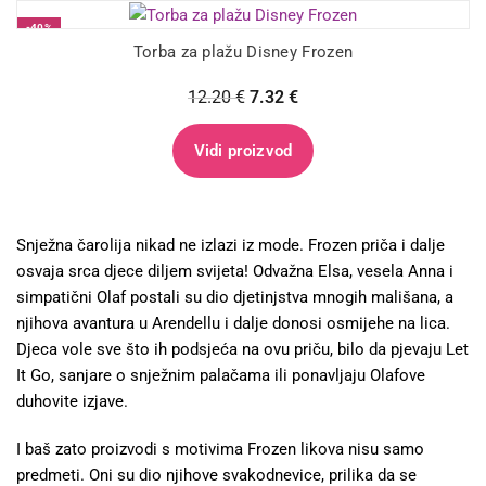
-40%
Torba za plažu Disney Frozen
12.20
€
7.32
€
Vidi proizvod
Snježna čarolija nikad ne izlazi iz mode. Frozen priča i dalje
osvaja srca djece diljem svijeta! Odvažna Elsa, vesela Anna i
simpatični Olaf postali su dio djetinjstva mnogih mališana, a
njihova avantura u Arendellu i dalje donosi osmijehe na lica.
Djeca vole sve što ih podsjeća na ovu priču, bilo da pjevaju Let
It Go, sanjare o snježnim palačama ili ponavljaju Olafove
duhovite izjave.
I baš zato proizvodi s motivima Frozen likova nisu samo
predmeti. Oni su dio njihove svakodnevice, prilika da se