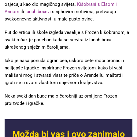
osjećaju kao dio magičnog svijeta.
Kišobrani s Elsom i
Annom
ili
lunch boxevi
s njihovim motivima, pretvaraju
svakodnevne aktivnosti u male pustolovine.
Put do vrtića ili škole izgleda veselije s Frozen kišobranom, a
svaki ručak je poseban kada se servira iz lunch boxa
ukrašenog snježnim čarolijama.
Iako je naša ponuda ograničea, uskoro ćete moći pronaći i
najljepše igračke inspirirane Frozen svijetom, kako bi vaši
mališani mogli stvarati vlastite priče o Arendellu, maštati i
igrati se u svom vlastitom snježnom kraljevstvu.
Neka svaki dan bude malo čarobniji uz omiljene Frozen
proizvode i igračke.
Možda bi vas i ovo zanimalo