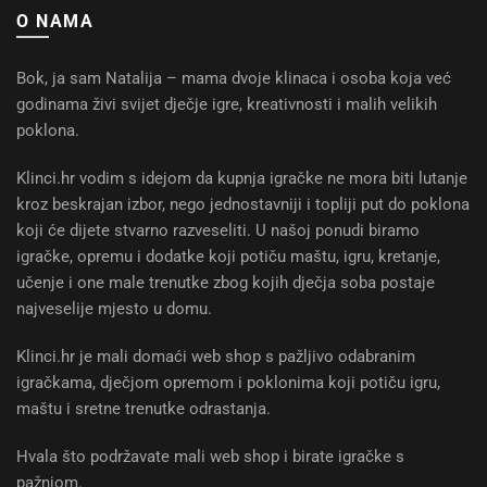
O NAMA
Bok, ja sam Natalija – mama dvoje klinaca i osoba koja već
godinama živi svijet dječje igre, kreativnosti i malih velikih
poklona.
Klinci.hr vodim s idejom da kupnja igračke ne mora biti lutanje
kroz beskrajan izbor, nego jednostavniji i topliji put do poklona
koji će dijete stvarno razveseliti. U našoj ponudi biramo
igračke, opremu i dodatke koji potiču maštu, igru, kretanje,
učenje i one male trenutke zbog kojih dječja soba postaje
najveselije mjesto u domu.
Klinci.hr je mali domaći web shop s pažljivo odabranim
igračkama, dječjom opremom i poklonima koji potiču igru,
maštu i sretne trenutke odrastanja.
Hvala što podržavate mali web shop i birate igračke s
pažnjom.