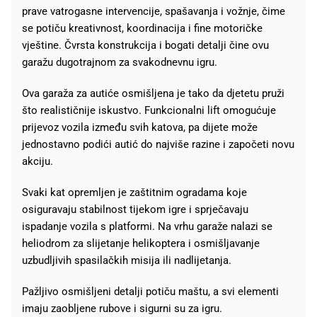
prave vatrogasne intervencije, spašavanja i vožnje, čime
se potiču kreativnost, koordinacija i fine motoričke
vještine. Čvrsta konstrukcija i bogati detalji čine ovu
garažu dugotrajnom za svakodnevnu igru.
Ova garaža za autiće osmišljena je tako da djetetu pruži
što realističnije iskustvo. Funkcionalni lift omogućuje
prijevoz vozila između svih katova, pa dijete može
jednostavno podići autić do najviše razine i započeti novu
akciju.
Svaki kat opremljen je zaštitnim ogradama koje
osiguravaju stabilnost tijekom igre i sprječavaju
ispadanje vozila s platformi. Na vrhu garaže nalazi se
heliodrom za slijetanje helikoptera i osmišljavanje
uzbudljivih spasilačkih misija ili nadlijetanja.
Pažljivo osmišljeni detalji potiču maštu, a svi elementi
imaju zaobljene rubove i sigurni su za igru.