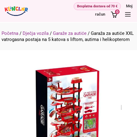
Moj
0
račun
Početna
/
Dječja vozila
/
Garaže za autiće
/
Garaža za autiće XXL
vatrogasna postaja na 5 katova s liftom, autima i helikopterom