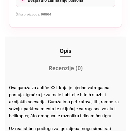
Besplatno zamatanje poklona
Šifra proizvoda:
96864
Opis
Recenzije (0)
Ova garaža za autiće XXL koja je ujedno vatrogasna
postaja, igračka je za male ljubitelje hitnih službi i
akcijskih scenarija. Garaža ima pet katova, lift, rampe za
vožnju, parkirna mjesta te uključuje vatrogasna vozila i
helikopter, što omogućuje raznoliku i dinamičnu igru.
Uz realističnu podlogu za igru, djeca mogu simulirati