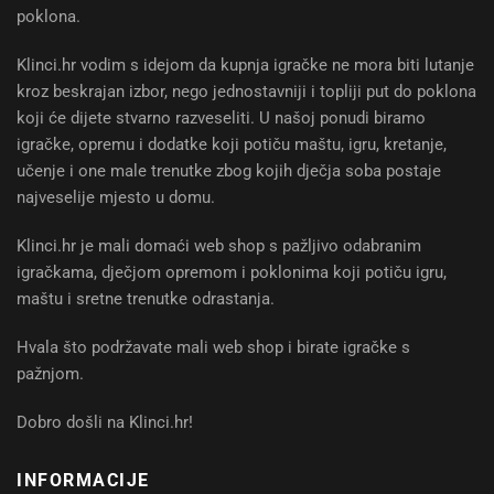
poklona.
Klinci.hr vodim s idejom da kupnja igračke ne mora biti lutanje
kroz beskrajan izbor, nego jednostavniji i topliji put do poklona
koji će dijete stvarno razveseliti. U našoj ponudi biramo
igračke, opremu i dodatke koji potiču maštu, igru, kretanje,
učenje i one male trenutke zbog kojih dječja soba postaje
najveselije mjesto u domu.
Klinci.hr je mali domaći web shop s pažljivo odabranim
igračkama, dječjom opremom i poklonima koji potiču igru,
maštu i sretne trenutke odrastanja.
Hvala što podržavate mali web shop i birate igračke s
pažnjom.
Dobro došli na Klinci.hr!
INFORMACIJE