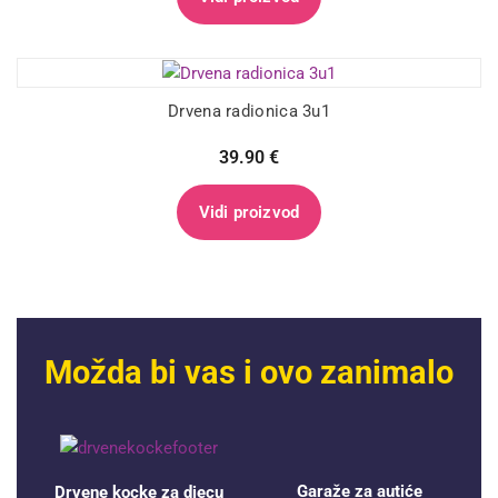
Drvena radionica 3u1
39.90
€
Vidi proizvod
Možda bi vas i ovo zanimalo
Garaže za autiće
Drvene kocke za djecu