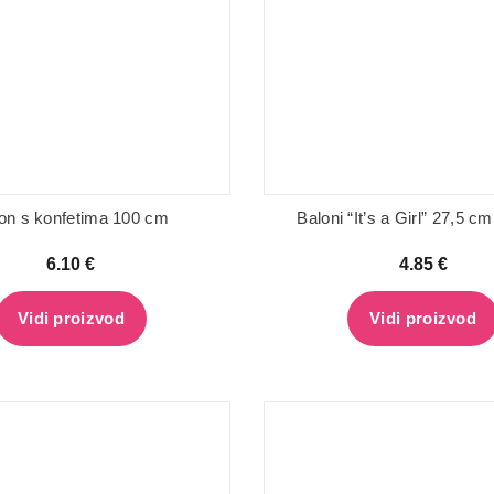
on s konfetima 100 cm
Baloni “It’s a Girl” 27,5 c
6.10
€
4.85
€
Vidi proizvod
Vidi proizvod