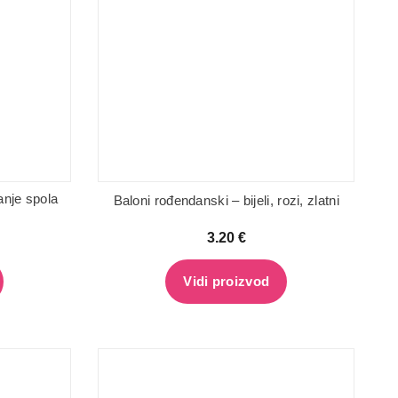
anje spola
Baloni rođendanski – bijeli, rozi, zlatni
3.20
€
Vidi proizvod