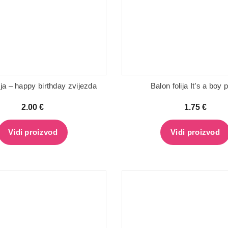
ija – happy birthday zvijezda
Balon folija It’s a boy p
2.00
€
1.75
€
Vidi proizvod
Vidi proizvod