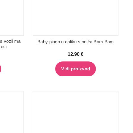
s vozilima
Baby piano u obliku slonića Bam Bam
seci
12.90
€
Vidi proizvod