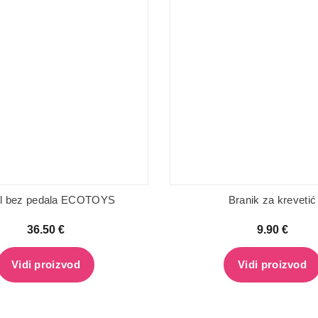
kl bez pedala ECOTOYS
Branik za krevetić
36.50
€
9.90
€
Vidi proizvod
Vidi proizvod