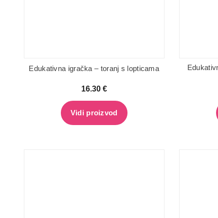
Edukativn
Edukativna igračka – toranj s lopticama
16.30
€
Vidi proizvod