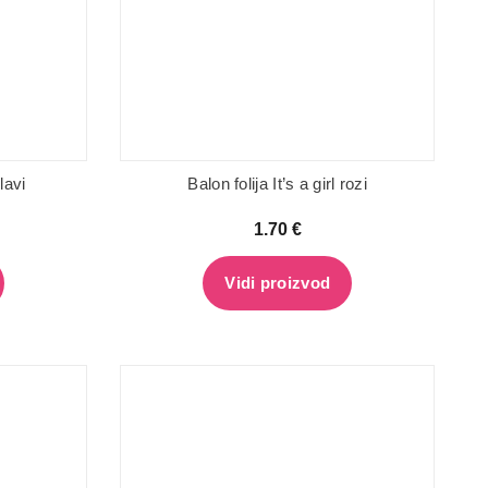
lavi
Balon folija It’s a girl rozi
1.70
€
Vidi proizvod