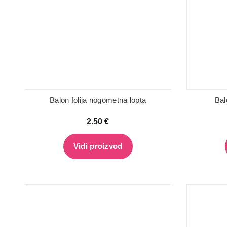
Balon folija nogometna lopta
Bal
2.50
€
Vidi proizvod