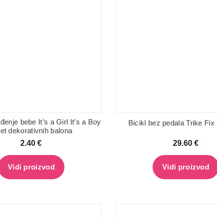
đenje bebe It’s a Girl It’s a Boy
Bicikl bez pedala Trike Fi
et dekorativnih balona
2.40
€
29.60
€
Vidi proizvod
Vidi proizvod