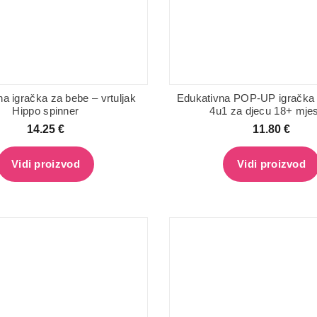
a igračka za bebe – vrtuljak
Edukativna POP-UP igračka 
Hippo spinner
4u1 za djecu 18+ mje
14.25
€
11.80
€
Vidi proizvod
Vidi proizvod