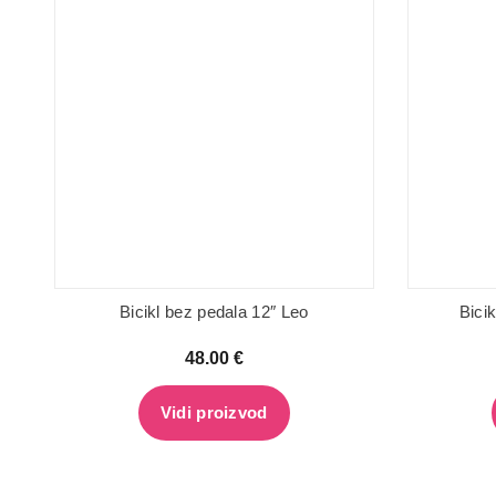
Bicikl bez pedala 12″ Leo
Bici
48.00
€
Vidi proizvod