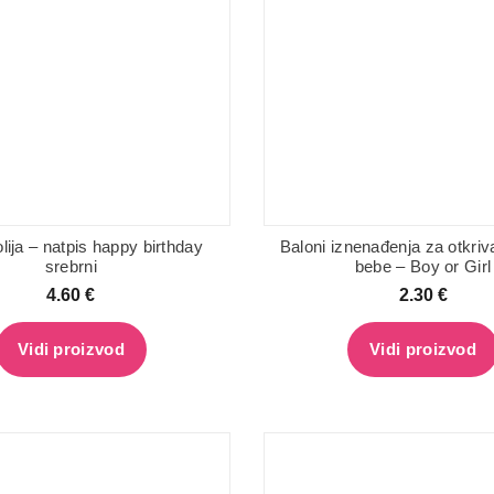
olija – natpis happy birthday
Baloni iznenađenja za otkriv
srebrni
bebe – Boy or Girl
4.60
€
2.30
€
Vidi proizvod
Vidi proizvod