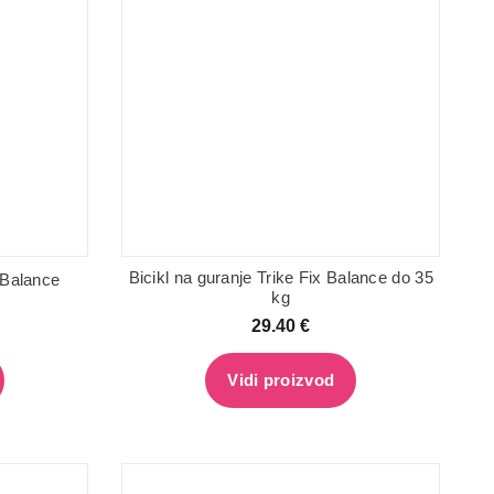
Bicikl na guranje Trike Fix Balance do 35
x Balance
kg
29.40
€
Vidi proizvod