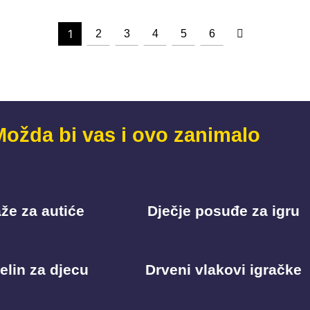
1
2
3
4
5
6
Možda bi vas i ovo zanimalo
že za autiće
Dječje posuđe za igru
elin za djecu
Drveni vlakovi igračke