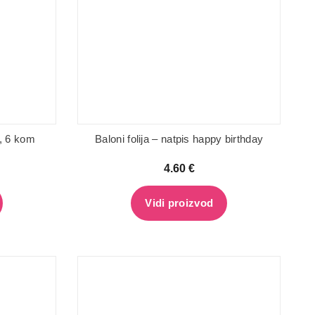
m, 6 kom
Baloni folija – natpis happy birthday
4.60
€
Vidi proizvod