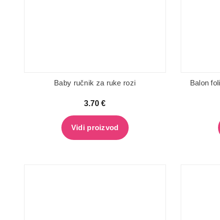
Baby ručnik za ruke rozi
Balon fol
3.70
€
Vidi proizvod