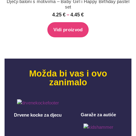
Dječji baloni s motivima – Baby Girl i Happy Birthday pastel
set
–
4.25
€
4.45
€
Vidi proizvod
Možda bi vas i ovo
zanimalo
Garaže za autiće
Drvene kocke za djecu