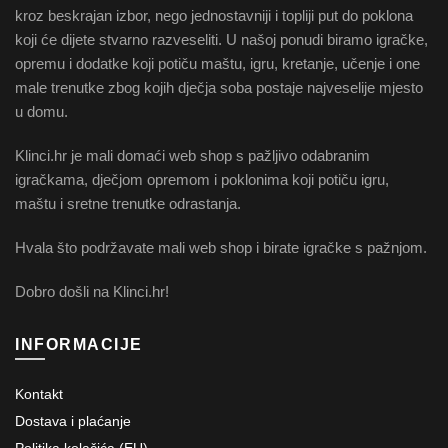
kroz beskrajan izbor, nego jednostavniji i topliji put do poklona
koji će dijete stvarno razveseliti. U našoj ponudi biramo igračke,
opremu i dodatke koji potiču maštu, igru, kretanje, učenje i one
male trenutke zbog kojih dječja soba postaje najveselije mjesto
u domu.
Klinci.hr je mali domaći web shop s pažljivo odabranim
igračkama, dječjom opremom i poklonima koji potiču igru,
maštu i sretne trenutke odrastanja.
Hvala što podržavate mali web shop i birate igračke s pažnjom.
Dobro došli na Klinci.hr!
INFORMACIJE
Kontakt
Dostava i plaćanje
Politika kolačića (EU)