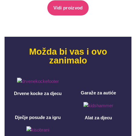
Vidi proizvod
Možda bi vas i ovo
zanimalo
Garaže za autiće
Drvene kocke za djecu
Dječje posuđe za igru
Alat za djecu