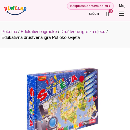
Moj
0
račun
Početna
/
Edukativne igračke
/
Društvene igre za djecu
/
Edukativna društvena igra Put oko svijeta