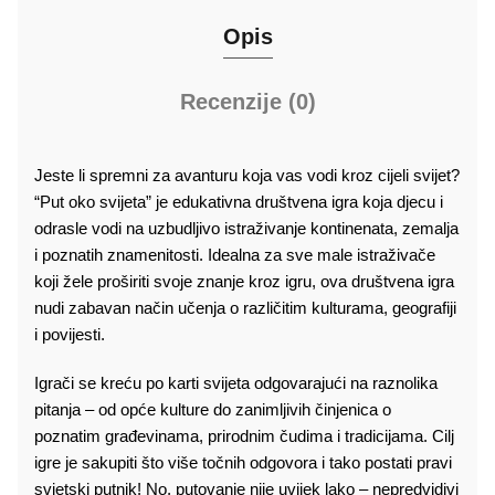
Opis
Recenzije (0)
Jeste li spremni za avanturu koja vas vodi kroz cijeli svijet?
“Put oko svijeta” je edukativna društvena igra koja djecu i
odrasle vodi na uzbudljivo istraživanje kontinenata, zemalja
i poznatih znamenitosti. Idealna za sve male istraživače
koji žele proširiti svoje znanje kroz igru, ova društvena igra
nudi zabavan način učenja o različitim kulturama, geografiji
i povijesti.
Igrači se kreću po karti svijeta odgovarajući na raznolika
pitanja – od opće kulture do zanimljivih činjenica o
poznatim građevinama, prirodnim čudima i tradicijama. Cilj
igre je sakupiti što više točnih odgovora i tako postati pravi
svjetski putnik! No, putovanje nije uvijek lako – nepredvidivi