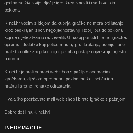
godinama živi svijet dječje igre, kreativnosti i malih velikih
poklona.
Klinci.hr vodim s idejom da kupnja igračke ne mora biti lutanje
kroz beskrajan izbor, nego jednostavniji i topliji put do poklona
koji će dijete stvarno razveseliti. U našoj ponudi biramo igračke,
opremu i dodatke koji potiču maštu, igru, kretanje, učenje i one
male trenutke zbog kojih dječja soba postaje najveselije mjesto
u domu.
Klinci.hr je mali domaći web shop s pažljivo odabranim
igračkama, dječjom opremom i poklonima koji potiču igru,
maštu i sretne trenutke odrastanja.
Hvala što podržavate mali web shop i birate igračke s pažnjom.
Dobro došli na Klinci.hr!
INFORMACIJE