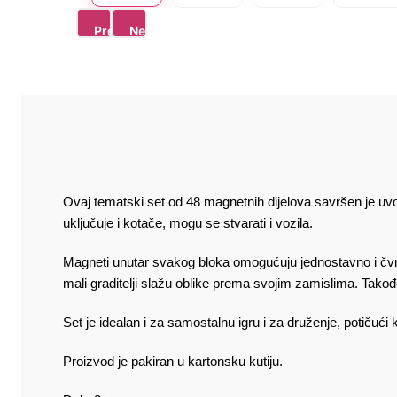
Previous
Next
Ovaj tematski set od 48 magnetnih dijelova savršen je uvo
uključuje i kotače, mogu se stvarati i vozila.
Magneti unutar svakog bloka omogućuju jednostavno i čvrst
mali graditelji slažu oblike prema svojim zamislima. Također 
Set je idealan i za samostalnu igru i za druženje, potičuć
Proizvod je pakiran u kartonsku kutiju.