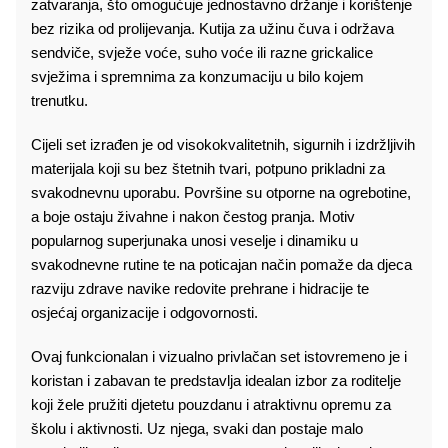
zatvaranja, što omogućuje jednostavno držanje i korištenje
bez rizika od prolijevanja. Kutija za užinu čuva i održava
sendviče, svježe voće, suho voće ili razne grickalice
svježima i spremnima za konzumaciju u bilo kojem
trenutku.
Cijeli set izrađen je od visokokvalitetnih, sigurnih i izdržljivih
materijala koji su bez štetnih tvari, potpuno prikladni za
svakodnevnu uporabu. Površine su otporne na ogrebotine,
a boje ostaju živahne i nakon čestog pranja. Motiv
popularnog superjunaka unosi veselje i dinamiku u
svakodnevne rutine te na poticajan način pomaže da djeca
razviju zdrave navike redovite prehrane i hidracije te
osjećaj organizacije i odgovornosti.
Ovaj funkcionalan i vizualno privlačan set istovremeno je i
koristan i zabavan te predstavlja idealan izbor za roditelje
koji žele pružiti djetetu pouzdanu i atraktivnu opremu za
školu i aktivnosti. Uz njega, svaki dan postaje malo