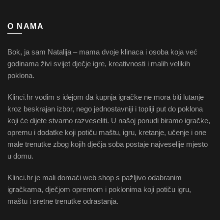
O NAMA
Bok, ja sam Natalija – mama dvoje klinaca i osoba koja već
godinama živi svijet dječje igre, kreativnosti i malih velikih
poklona.
Klinci.hr vodim s idejom da kupnja igračke ne mora biti lutanje
kroz beskrajan izbor, nego jednostavniji i topliji put do poklona
koji će dijete stvarno razveseliti. U našoj ponudi biramo igračke,
opremu i dodatke koji potiču maštu, igru, kretanje, učenje i one
male trenutke zbog kojih dječja soba postaje najveselije mjesto
u domu.
Klinci.hr je mali domaći web shop s pažljivo odabranim
igračkama, dječjom opremom i poklonima koji potiču igru,
maštu i sretne trenutke odrastanja.