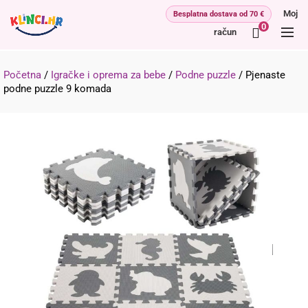
Moj
0
račun
Početna
/
Igračke i oprema za bebe
/
Podne puzzle
/
Pjenaste
podne puzzle 9 komada