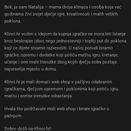
Bok, ja sam Natalija – mama dvoje klinaca i osoba koja već
godinama živi svijet dječje igre, kreativnosti i malih velikih
poklona.
Klinci.hr vodim s idejom da kupnja igračke ne mora biti lutanje
kroz beskrajan izbor, nego jednostavniji i topliji put do poklona
koji će dijete stvarno razveseliti. U našoj ponudi biramo
igračke, opremu i dodatke koji potiču maštu, igru, kretanje,
učenje i one male trenutke zbog kojih dječja soba postaje
najveselije mjesto u domu.
Klinci.hr je mali domaći web shop s pažljivo odabranim
igračkama, dječjom opremom i poklonima koji potiču igru,
maštu i sretne trenutke odrastanja.
Hvala što podržavate mali web shop i birate igračke s
pažnjom.
Dobro došli na Klinci.hr!