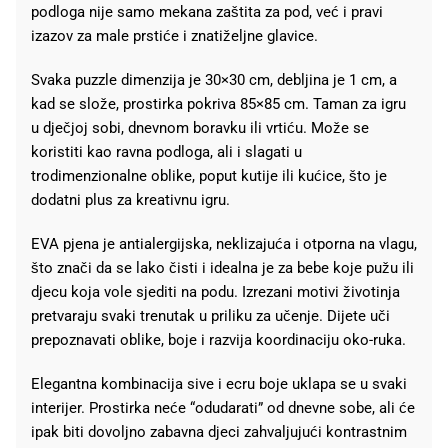
podloga nije samo mekana zaštita za pod, već i pravi
izazov za male prstiće i znatiželjne glavice.
Svaka puzzle dimenzija je 30×30 cm, debljina je 1 cm, a
kad se slože, prostirka pokriva 85×85 cm. Taman za igru
u dječjoj sobi, dnevnom boravku ili vrtiću. Može se
koristiti kao ravna podloga, ali i slagati u
trodimenzionalne oblike, poput kutije ili kućice, što je
dodatni plus za kreativnu igru.
EVA pjena je antialergijska, neklizajuća i otporna na vlagu,
što znači da se lako čisti i idealna je za bebe koje pužu ili
djecu koja vole sjediti na podu. Izrezani motivi životinja
pretvaraju svaki trenutak u priliku za učenje. Dijete uči
prepoznavati oblike, boje i razvija koordinaciju oko-ruka.
Elegantna kombinacija sive i ecru boje uklapa se u svaki
interijer. Prostirka neće “odudarati” od dnevne sobe, ali će
ipak biti dovoljno zabavna djeci zahvaljujući kontrastnim