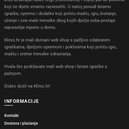
koji će dijete stvarno razveseliti. U našoj ponudi biramo
igračke, opremu i dodatke koji potiču maštu, igru, kretanje,
učenje i one male trenutke zbog kojih dječja soba postaje
najveselije mjesto u domu.
Klinci.hr je mali domaći web shop s pažljivo odabranim
igračkama, dječjom opremom i poklonima koji potiču igru,
maštu i sretne trenutke odrastanja.
Hvala što podržavate mali web shop i birate igračke s
pažnjom.
Dobro došli na Klinci.hr!
INFORMACIJE
Kontakt
Dostava i plaćanje