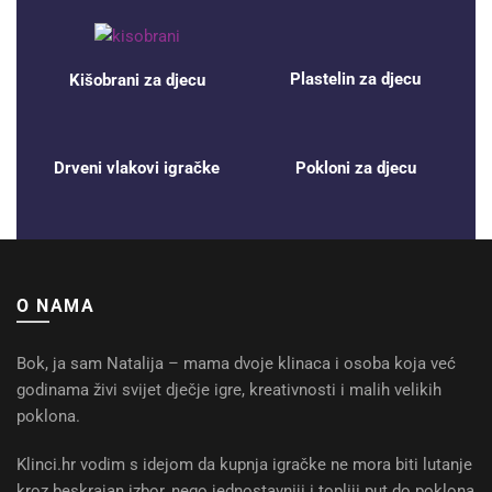
Plastelin za djecu
Kišobrani za djecu
Drveni vlakovi igračke
Pokloni za djecu
O NAMA
Bok, ja sam Natalija – mama dvoje klinaca i osoba koja već
godinama živi svijet dječje igre, kreativnosti i malih velikih
poklona.
Klinci.hr vodim s idejom da kupnja igračke ne mora biti lutanje
kroz beskrajan izbor, nego jednostavniji i topliji put do poklona