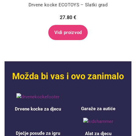
Drvene kocke ECOTOYS – Slatki grad
27.80
€
Vidi proizvod
Možda bi vas i ovo zanimalo
Garaže za autiće
Drvene kocke za djecu
Dječje posuđe za igru
Alat za djecu