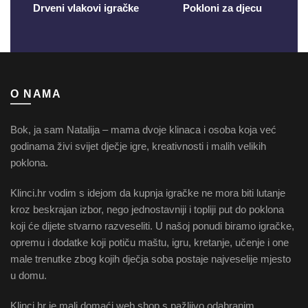
Drveni vlakovi igračke
Pokloni za djecu
O NAMA
Bok, ja sam Natalija – mama dvoje klinaca i osoba koja već
godinama živi svijet dječje igre, kreativnosti i malih velikih
poklona.
Klinci.hr vodim s idejom da kupnja igračke ne mora biti lutanje
kroz beskrajan izbor, nego jednostavniji i topliji put do poklona
koji će dijete stvarno razveseliti. U našoj ponudi biramo igračke,
opremu i dodatke koji potiču maštu, igru, kretanje, učenje i one
male trenutke zbog kojih dječja soba postaje najveselije mjesto
u domu.
Klinci.hr je mali domaći web shop s pažljivo odabranim