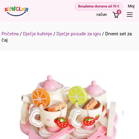
Moj
0
račun
Početna
/
Dječje kuhinje
/
Dječje posuđe za igru
/
Drveni set za
čaj