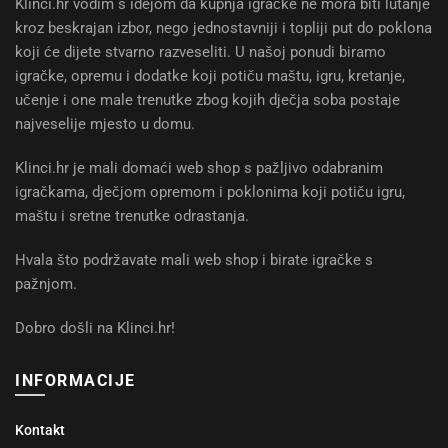
Klinci.hr vodim s idejom da kupnja igračke ne mora biti lutanje
kroz beskrajan izbor, nego jednostavniji i topliji put do poklona
koji će dijete stvarno razveseliti. U našoj ponudi biramo
igračke, opremu i dodatke koji potiču maštu, igru, kretanje,
učenje i one male trenutke zbog kojih dječja soba postaje
najveselije mjesto u domu.
Klinci.hr je mali domaći web shop s pažljivo odabranim
igračkama, dječjom opremom i poklonima koji potiču igru,
maštu i sretne trenutke odrastanja.
Hvala što podržavate mali web shop i birate igračke s
pažnjom.
Dobro došli na Klinci.hr!
INFORMACIJE
Kontakt