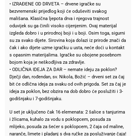
• IZRAĐENE OD DRVETA – drvene igračke su
bezvremenski prijedlog koji će oduševiti svakog
mališana. Klasična ljepota drva i njegova trajnost
oduvijek su ga činili visoko cijenjenim. Ovaj materijal
izgleda dobro i u prirodnoj boji i u boji. Osim toga, sigurni
su za svako dijete. Sirovina koja dolazi iz prirode znači da
čak i ako dijete uzme igračku u usta, neće doći u kontakt
s opasnim materijalima. Igračke su obojene posebnom
bojom koja je neškodljiva za zdravlje.
• ODLIČNA IDEJA ZA DAR – nemate ideju za poklon?
Dječji dan, rođendan, sv. Nikola, Božić – drveni set za čaj
bit će odlična ideja za svaku od ovih prigoda. Set za čaj je
ideja za poklon, bez obzira na dob dobro će poslužiti i 3-
godišnjaku i 7-godišnjaku.
U set je uključeno čak 16 elemenata: 2 šalice s tanjurima
i žlicama, kuhalo za vodu s poklopcem, posuda za
mlijeko, posuda za šećer s poklopcem, 2 čaja od maline,
naranče, limete i pladanj s dva ručke za posluživanje čaja!