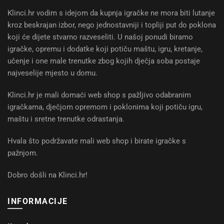
Klinci.hr vodim s idejom da kupnja igračke ne mora biti lutanje
kroz beskrajan izbor, nego jednostavniji i topliji put do poklona
koji će dijete stvarno razveseliti. U našoj ponudi biramo
igračke, opremu i dodatke koji potiču maštu, igru, kretanje,
učenje i one male trenutke zbog kojih dječja soba postaje
najveselije mjesto u domu.
Klinci.hr je mali domaći web shop s pažljivo odabranim
igračkama, dječjom opremom i poklonima koji potiču igru,
maštu i sretne trenutke odrastanja.
Hvala što podržavate mali web shop i birate igračke s
pažnjom.
Dobro došli na Klinci.hr!
INFORMACIJE