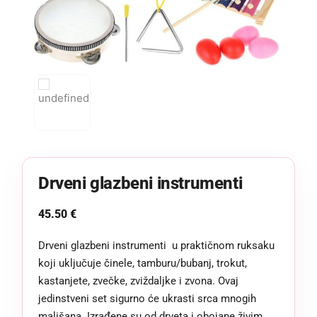
Drveni glazbeni instrumenti
45.50
€
Drveni glazbeni instrumenti u praktičnom ruksaku
koji uključuje činele, tamburu/bubanj, trokut,
kastanjete, zvečke, zviždaljke i zvona. Ovaj
jedinstveni set sigurno će ukrasti srca mnogih
mališana. Izrađene su od drveta i obojane živim