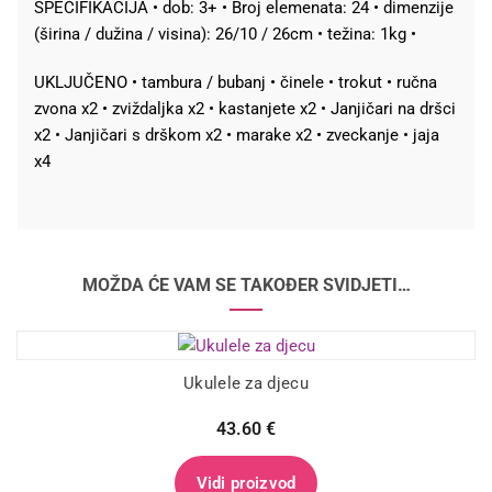
SPECIFIKACIJA • dob: 3+ • Broj elemenata: 24 • dimenzije
(širina / dužina / visina): 26/10 / 26cm • težina: 1kg •
UKLJUČENO • tambura / bubanj • činele • trokut • ručna
zvona x2 • zviždaljka x2 • kastanjete x2 • Janjičari na dršci
x2 • Janjičari s drškom x2 • marake x2 • zveckanje • jaja
x4
MOŽDA ĆE VAM SE TAKOĐER SVIDJETI…
Ukulele za djecu
43.60
€
Vidi proizvod