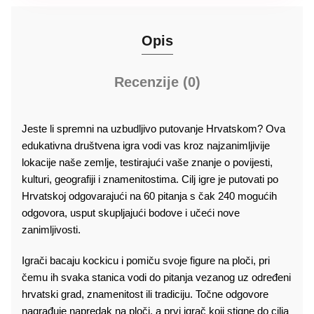
Opis
Recenzije (0)
Jeste li spremni na uzbudljivo putovanje Hrvatskom? Ova
edukativna društvena igra vodi vas kroz najzanimljivije
lokacije naše zemlje, testirajući vaše znanje o povijesti,
kulturi, geografiji i znamenitostima. Cilj igre je putovati po
Hrvatskoj odgovarajući na 60 pitanja s čak 240 mogućih
odgovora, usput skupljajući bodove i učeći nove
zanimljivosti.
Igrači bacaju kockicu i pomiču svoje figure na ploči, pri
čemu ih svaka stanica vodi do pitanja vezanog uz određeni
hrvatski grad, znamenitost ili tradiciju. Točne odgovore
nagrađuje napredak na ploči, a prvi igrač koji stigne do cilja