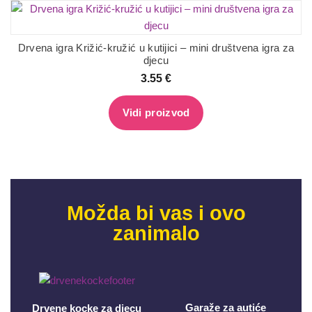
Drvena igra Križić-kružić u kutijici – mini društvena igra za
djecu
3.55
€
Vidi proizvod
Možda bi vas i ovo
zanimalo
Garaže za autiće
Drvene kocke za djecu