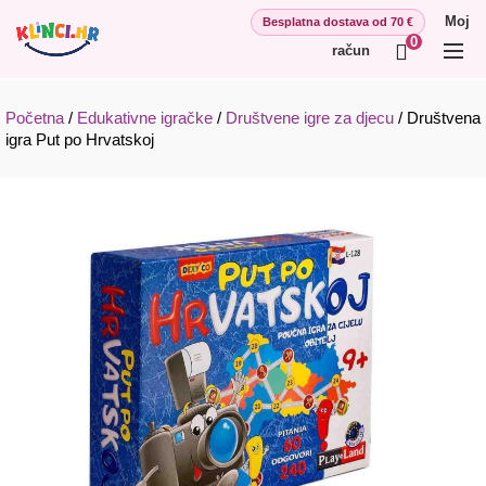
Moj
0
račun
Početna
/
Edukativne igračke
/
Društvene igre za djecu
/
Društvena
igra Put po Hrvatskoj