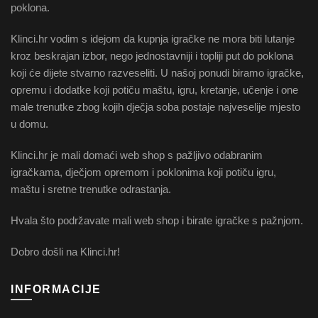
poklona.
Klinci.hr vodim s idejom da kupnja igračke ne mora biti lutanje
kroz beskrajan izbor, nego jednostavniji i topliji put do poklona
koji će dijete stvarno razveseliti. U našoj ponudi biramo igračke,
opremu i dodatke koji potiču maštu, igru, kretanje, učenje i one
male trenutke zbog kojih dječja soba postaje najveselije mjesto
u domu.
Klinci.hr je mali domaći web shop s pažljivo odabranim
igračkama, dječjom opremom i poklonima koji potiču igru,
maštu i sretne trenutke odrastanja.
Hvala što podržavate mali web shop i birate igračke s pažnjom.
Dobro došli na Klinci.hr!
INFORMACIJE