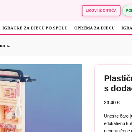
LIKOVI IZ CRTIĆA
PO
IGRAČKE ZA DJECU PO SPOLU
OPREMA ZA DJECU
IGRA
DRVENE IGRAČKE ZA DJECU
EDUKATIVNE IGRAČKE
dacima
Plastič
s doda
23.40
€
Unesite čarolij
edukativnu kuhi
neograničene 