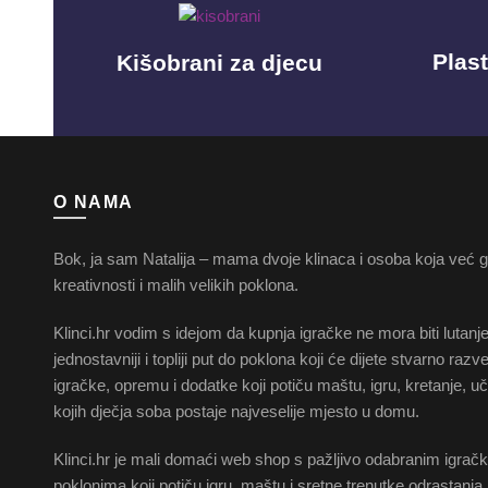
Plast
Kišobrani za djecu
O NAMA
Bok, ja sam Natalija – mama dvoje klinaca i osoba koja već go
kreativnosti i malih velikih poklona.
Klinci.hr vodim s idejom da kupnja igračke ne mora biti lutanj
jednostavniji i topliji put do poklona koji će dijete stvarno raz
igračke, opremu i dodatke koji potiču maštu, igru, kretanje, u
kojih dječja soba postaje najveselije mjesto u domu.
Klinci.hr je mali domaći web shop s pažljivo odabranim igra
poklonima koji potiču igru, maštu i sretne trenutke odrastanja.