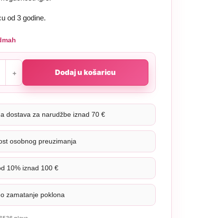
cu od 3 godine.
dmah
Dodaj u košaricu
na dostava za narudžbe iznad 70 €
st osobnog preuzimanja
od 10% iznad 100 €
no zamatanje poklona
6536 plava