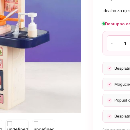
Idealno za dje
Dostupno o
Besplat
Mogućno
Popust 
Besplat
Šifra proizvoda:
9