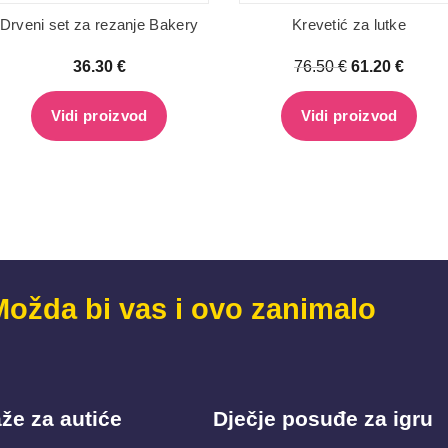
Drveni set za rezanje Bakery
Krevetić za lutke
36.30
€
76.50
€
61.20
€
Vidi proizvod
Vidi proizvod
Možda bi vas i ovo zanimalo
že za autiće
Dječje posuđe za igru