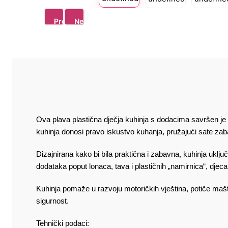
Previous
Next
Ova plava plastična dječja kuhinja s dodacima savršen je
kuhinja donosi pravo iskustvo kuhanja, pružajući sate zab
Dizajnirana kako bi bila praktična i zabavna, kuhinja ukl
dodataka poput lonaca, tava i plastičnih „namirnica“, djeca m
Kuhinja pomaže u razvoju motoričkih vještina, potiče maštu
sigurnost.
Tehnički podaci: