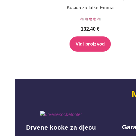
Kućica za lutke Emma
132.40
€
Vidi proizvod
Gara
Drvene kocke za djecu