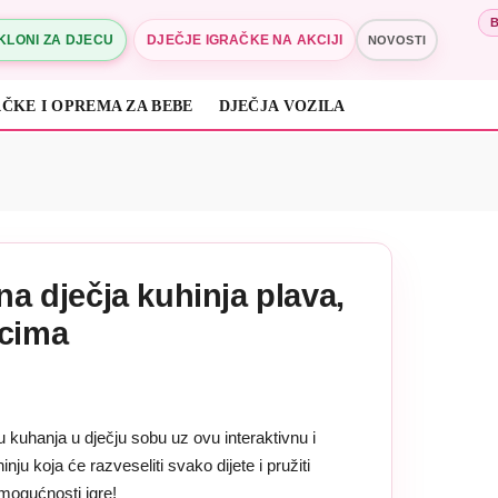
KLONI ZA DJECU
DJEČJE IGRAČKE NA AKCIJI
NOVOSTI
ČKE I OPREMA ZA BEBE
DJEČJA VOZILA
na dječja kuhinja plava,
cima
u kuhanja u dječju sobu uz ovu interaktivnu i
nju koja će razveseliti svako dijete i pružiti
mogućnosti igre!