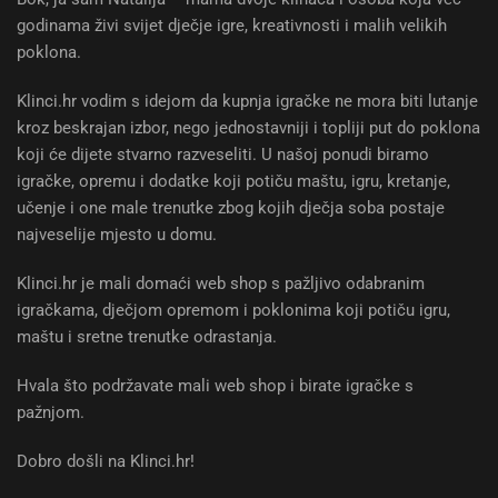
godinama živi svijet dječje igre, kreativnosti i malih velikih
poklona.
Klinci.hr vodim s idejom da kupnja igračke ne mora biti lutanje
kroz beskrajan izbor, nego jednostavniji i topliji put do poklona
koji će dijete stvarno razveseliti. U našoj ponudi biramo
igračke, opremu i dodatke koji potiču maštu, igru, kretanje,
učenje i one male trenutke zbog kojih dječja soba postaje
najveselije mjesto u domu.
Klinci.hr je mali domaći web shop s pažljivo odabranim
igračkama, dječjom opremom i poklonima koji potiču igru,
maštu i sretne trenutke odrastanja.
Hvala što podržavate mali web shop i birate igračke s
pažnjom.
Dobro došli na Klinci.hr!