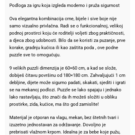
Podloga za igru koja izgleda moderno i pruža sigurnost
Ova elegantna kombinacija crne, bijele i sive boje nije
samo vizualno privlačna. Radi se o funkcionalnoj, velikoj
podnoj prostirci koju će roditelji voljeti zbog praktičnosti,
a djeca zbog udobnosti. Bilo da se koristi za puzanje, prve
korake, gradnju kućica ili kao zaštita poda , ove podne
puzzle sve to omogućuju.
9 velikih puzzli dimenzija je 60×60 cm, a kad se slože,
dobiješ čitavu površinu od 180×180 cm. Zahvaljujući 1 cm
debljine, dijete može sigurno padati, skakati, sjediti i igrati
se na mekanoj podlozi. Puzzle se lako spajaju i jednako
lako rastavljaju, što znači da ih možeš složiti u obliku
prostirke, zida, kućice, ma što god zamislite!
Materijal je otporan na vlagu, mekan, bez štetnih tvari i
izuzetno jednostavan za održavanje. Dovoljno je
prebrisati vlažnom krpom. Idealna je za bebe koje pužu,