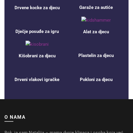
Garaže za autiće
Drvene kocke za djecu
Dječje posuđe za igru
Alat za djecu
Plastelin za djecu
Kišobrani za djecu
Drveni vlakovi igračke
Pokloni za djecu
O NAMA
Bok, ja sam Natalija – mama dvoje klinaca i osoba koja već