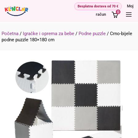
Moj
0
račun
Početna
/
Igračke i oprema za bebe
/
Podne puzzle
/
Crno-bijele
podne puzzle 180×180 cm