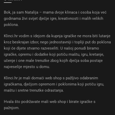
Bok, ja sam Natalija – mama dvoje klinaca i osoba koja već
godinama živi svijet dječje igre, kreativnosti i malih velikih
poklona.
Klinci.hr vodim s idejom da kupnja igračke ne mora biti lutanje
kroz beskrajan izbor, nego jednostavniji i topliji put do poklona
koji će dijete stvarno razveseliti. U našoj ponudi biramo
igračke, opremu i dodatke koji potiču maštu, igru, kretanje,
učenje i one male trenutke zbog kojih dječja soba postaje
najveselije mjesto u domu.
Klinci.hr je mali domaći web shop s pažljivo odabranim
igračkama, dječjom opremom i poklonima koji potiču igru,
maštu i sretne trenutke odrastanja.
Hvala što podržavate mali web shop i birate igračke s
pažnjom.