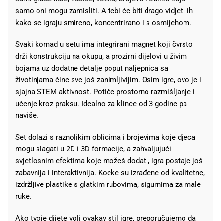
samo oni mogu zamisliti. A tebi će biti drago vidjeti ih
kako se igraju smireno, koncentrirano i s osmijehom.
Svaki komad u setu ima integrirani magnet koji čvrsto
drži konstrukciju na okupu, a prozirni dijelovi u živim
bojama uz dodatne detalje poput naljepnica sa
životinjama čine sve još zanimljivijim. Osim igre, ovo je i
sjajna STEM aktivnost. Potiče prostorno razmišljanje i
učenje kroz praksu. Idealno za klince od 3 godine pa
naviše.
Set dolazi s raznolikim oblicima i brojevima koje djeca
mogu slagati u 2D i 3D formacije, a zahvaljujući
svjetlosnim efektima koje možeš dodati, igra postaje još
zabavnija i interaktivnija. Kocke su izrađene od kvalitetne,
izdržljive plastike s glatkim rubovima, sigurnima za male
ruke.
Ako tvoje dijete voli ovakav stil igre, preporučujemo da