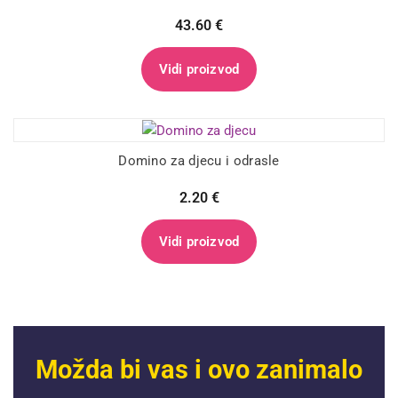
43.60
€
Vidi proizvod
Domino za djecu i odrasle
2.20
€
Vidi proizvod
Možda bi vas i ovo zanimalo