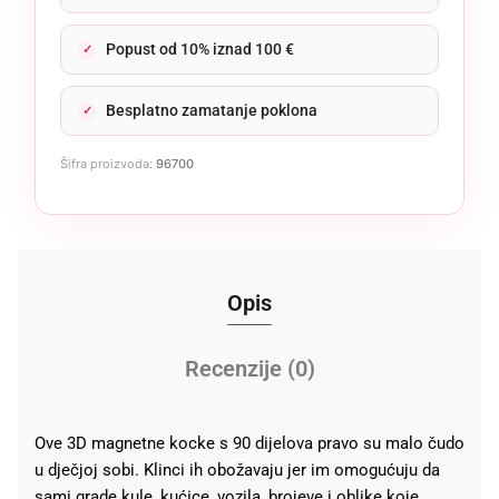
Popust od 10% iznad 100 €
Besplatno zamatanje poklona
Šifra proizvoda:
96700
Opis
Recenzije (0)
Ove 3D magnetne kocke s 90 dijelova pravo su malo čudo
u dječjoj sobi. Klinci ih obožavaju jer im omogućuju da
sami grade kule, kućice, vozila, brojeve i oblike koje